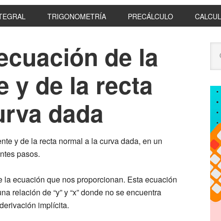
NTEGRAL
TRIGONOMETRÍA
PRECÁLCULO
CALCUL
ecuación de la
P
Se
S
this
web
 y de la recta
urva dada
nte y de la recta normal a la curva dada, en un
ntes pasos.
e la ecuación que nos proporcionan. Esta ecuación
 una relación de “y” y “x” donde no se encuentra
erivación implícita.